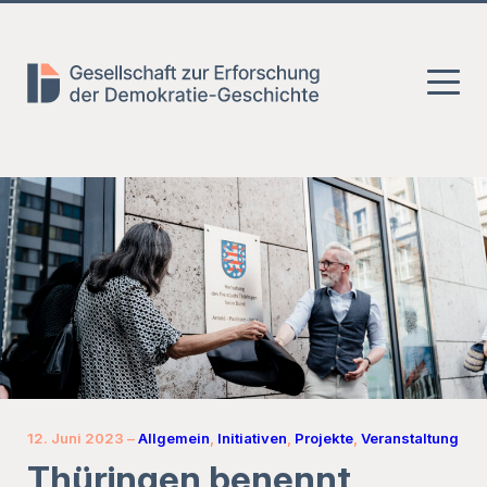
Zum
Zum
Zur
Hauptmenü
Inhalt
Fusszeile
springen
springen
12. Juni 2023
–
Allgemein
,
Initiativen
,
Projekte
,
Veranstaltung
Thüringen benennt