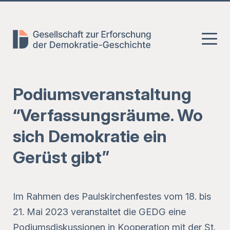
Zum
Zum
Zur
Hauptmenü
Inhalt
Fusszeile
springen
springen
Podiumsveranstaltung
“Verfassungsräume. Wo
sich Demokratie ein
Gerüst gibt”
Im Rahmen des Paulskirchenfestes vom 18. bis
21. Mai 2023 veranstaltet die GEDG eine
Podiumsdiskussionen in Kooperation mit der
St.