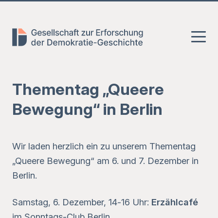
Zum
Zum
Zur
Hauptmenü
Inhalt
Fusszeile
springen
springen
Thementag „Queere
Bewegung“ in Berlin
Wir laden herzlich ein zu unserem Thementag
„Queere Bewegung“ am 6. und 7. Dezember in
Berlin.
Samstag, 6. Dezember, 14-16 Uhr:
Erzählcafé
im Sonntags-Club Berlin