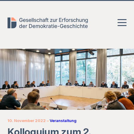
Zum
Zum
Zur
Hauptmenü
Inhalt
Fusszeile
springen
springen
10. November 2022
–
Veranstaltung
Kolloquium zum 2.