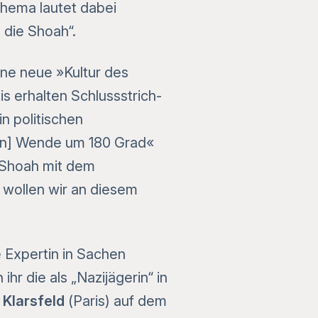
thema lautet dabei
 die Shoah“.
ine neue »Kultur des
 erhalten Schlussstrich-
n politischen
e[n] Wende um 180 Grad«
e Shoah mit dem
wollen wir an diesem
 Expertin in Sachen
hr die als „Nazijägerin“ in
 Klarsfeld
(Paris) auf dem