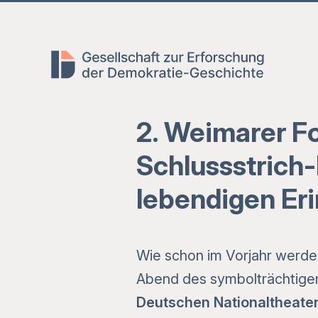
Zum
Zum
Zur
Hauptmenü
Inhalt
Fusszeile
springen
springen
2. Weimarer Fo
Schlussstrich-
lebendigen Er
Wie schon im Vorjahr werde
Abend des symbolträchtigen
Deutschen Nationaltheate